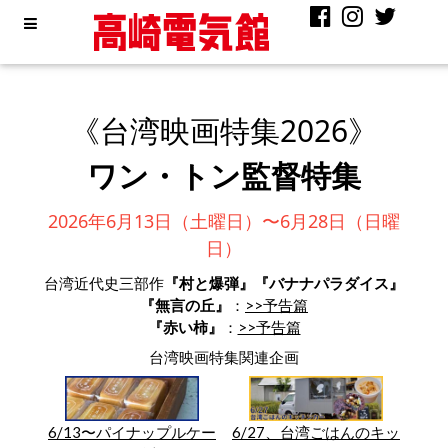
《台湾映画特集2026》
ワン・トン監督特集
2026年6月13日（土曜日）〜6月28日（日曜
日）
台湾近代史三部作
『村と爆弾』『バナナパラダイス』
『無言の丘』
：
>>予告篇
『赤い柿』
：
>>予告篇
台湾映画特集関連企画
6/13〜パイナップルケー
6/27、台湾ごはんのキッ