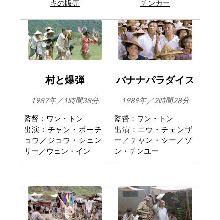
キの販売
チンカー
村と爆弾
バナナパラダイス
1987年／1時間38分
1989年／2時間28分
監督：ワン・トン
監督：ワン・トン
出演：チャン・ポーチ
出演：ニウ・チェンザ
ョウ／ジョウ・シェン
ー／チャン・シー／ゾ
リー／ウェン・イン
ン・チンユー